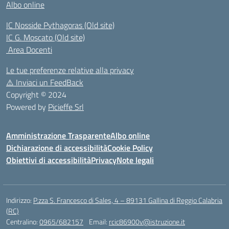
Albo online
IC Nosside Pythagoras (Old site)
IC G. Moscato (Old site)
Area Docenti
Le tue preferenze relative alla privacy
⚠️
Inviaci un FeedBack
Copyright © 2024
Powered by
Picieffe Srl
Amministrazione Trasparente
Albo online
Dichiarazione di accessibilità
Cookie Policy
Obiettivi di accessibilità
Privacy
Note legali
Indirizzo:
P.zza S. Francesco di Sales, 4 – 89131 Gallina di Reggio Calabria
(RC)
Centralino:
0965/682157
Email:
rcic86900v@istruzione.it