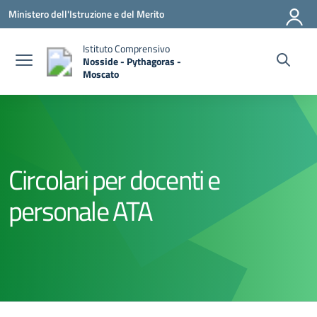
Vai ai contenuti
Vai al menu di navigazione
Vai al footer
Ministero dell'Istruzione e del Merito
Istituto Comprensivo
Nosside - Pythagoras -
Moscato
— Visita la pagina iniziale della scuola
Circolari per docenti e
personale ATA