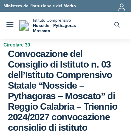
Vai ai contenuti
Vai al menu di navigazione
Vai al footer
Ministero dell'Istruzione e del Merito
Istituto Comprensivo
Nosside - Pythagoras -
a
Moscato
— Visita la pagina iniziale della scuola
Circolare 30
Convocazione del
Consiglio di Istituto n. 03
dell’Istituto Comprensivo
Statale “Nosside –
Pythagoras – Moscato” di
Reggio Calabria – Triennio
2024/2027 convocazione
consiglio di istituto