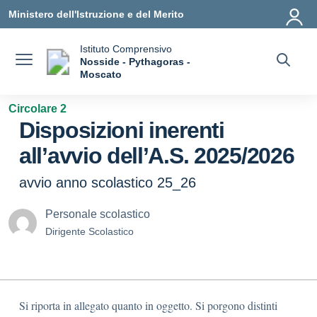
Vai ai contenuti
Vai al menu di navigazione
Vai al footer
Ministero dell'Istruzione e del Merito
Istituto Comprensivo
Nosside - Pythagoras -
a
Moscato
— Visita la pagina iniziale della scuola
Circolare 2
Disposizioni inerenti
all’avvio dell’A.S. 2025/2026
avvio anno scolastico 25_26
Personale scolastico
Dirigente Scolastico
Si riporta in allegato quanto in oggetto. Si porgono distinti