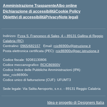
Amministrazione Trasparente
Albo online
Dichiarazione di accessibilità
Cookie Policy
Obiettivi di accessibilità
Privacy
Note legali
Indirizzo:
P.zza S. Francesco di Sales, 4 – 89131 Gallina di Reggio
Calabria (RC)
Centralino:
0965/682157
Email:
rcic86900v@istruzione.it
Posta elettronica certificata (PEC):
rcic86900v@pec.istruzione.it
Codice fiscale: 92081130806
Codice meccanografico:
RCIC86900V
Codice Indice delle Pubbliche Amministrazioni (IPA):
istsc_rcic86900v
Codice unico di fatturazione (CUF): UFUMT3
Sede legale: Via Salita Aeroporto, s.n.c. - 89131 Reggio Calabria
Idea e progetto di Designers Italia