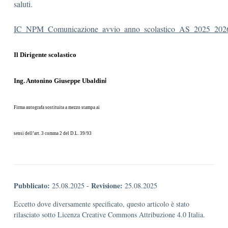
saluti.
IC_NPM_Comunicazione_avvio_anno_scolastico_AS_2025_202
Il Dirigente scolastico
Ing. Antonino Giuseppe Ubaldin
i
Firma autografa sostituita a mezzo stampa ai
sensi dell’art. 3 comma 2 del D.L. 39/93
Pubblicato:
Revisione:
25.08.2025
-
25.08.2025
Eccetto dove diversamente specificato, questo articolo è stato
rilasciato sotto Licenza Creative Commons Attribuzione 4.0 Italia.