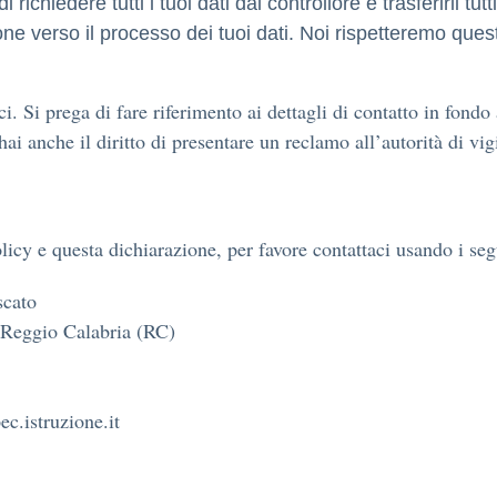
to di richiedere tutti i tuoi dati dal controllore e trasferirli t
iezione verso il processo dei tuoi dati. Noi rispetteremo qu
arci. Si prega di fare riferimento ai dettagli di contatto in fo
i anche il diritto di presentare un reclamo all’autorità di vigi
y e questa dichiarazione, per favore contattaci usando i segu
scato
i Reggio Calabria (RC)
c.istruzione.it