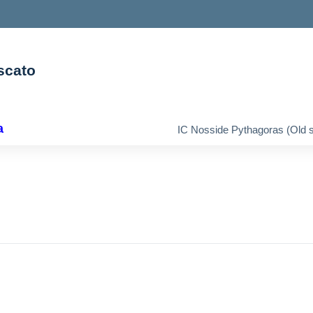
scato
ella scuola
a
IC Nosside Pythagoras (Old s