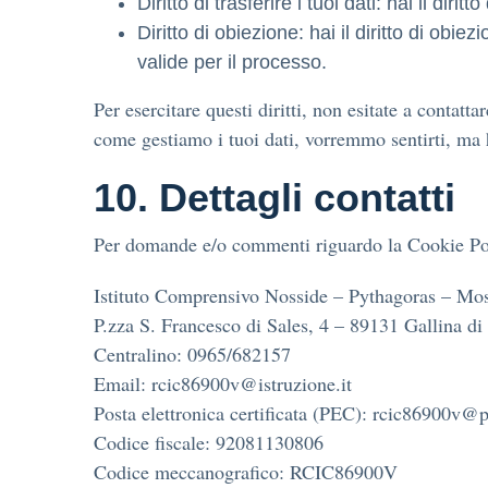
Diritto di trasferire i tuoi dati: hai il dirit
Diritto di obiezione: hai il diritto di ob
valide per il processo.
Per esercitare questi diritti, non esitate a contatt
come gestiamo i tuoi dati, vorremmo sentirti, ma ha
10. Dettagli contatti
Per domande e/o commenti riguardo la Cookie Polic
Istituto Comprensivo Nosside – Pythagoras – Mo
P.zza S. Francesco di Sales, 4 – 89131 Gallina d
Centralino: 0965/682157
Email: rcic86900v@istruzione.it
Posta elettronica certificata (PEC): rcic86900v@pe
Codice fiscale: 92081130806
Codice meccanografico: RCIC86900V