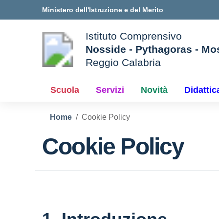
Vai ai contenuti
Vai al menu di navigazione
Vai al footer
Ministero dell'Istruzione e del Merito
Istituto Comprensivo
Nosside - Pythagoras - Mo
Reggio Calabria
e della scuola
— Visita la pagina iniziale d
Scuola
Servizi
Novità
Didattic
Home
Cookie Policy
Cookie Policy