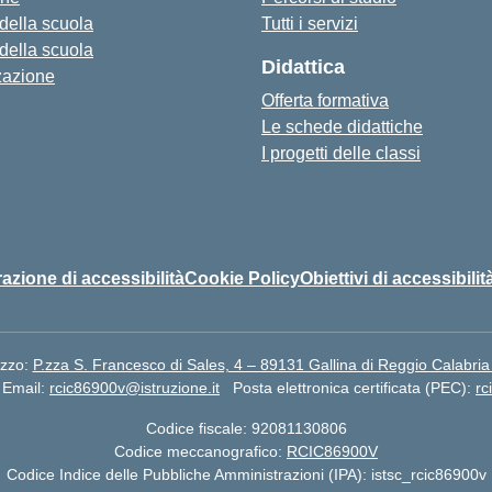
 della scuola
Tutti i servizi
 della scuola
Didattica
zazione
Offerta formativa
Le schede didattiche
I progetti delle classi
azione di accessibilità
Cookie Policy
Obiettivi di accessibilit
izzo:
P.zza S. Francesco di Sales, 4 – 89131 Gallina di Reggio Calabria
Email:
rcic86900v@istruzione.it
Posta elettronica certificata (PEC):
rc
Codice fiscale: 92081130806
Codice meccanografico:
RCIC86900V
Codice Indice delle Pubbliche Amministrazioni (IPA): istsc_rcic86900v