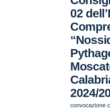
Consigli
02 dell’
Compre
“Nossi
Pythag
Moscat
Calabri
2024/2
convocazione con