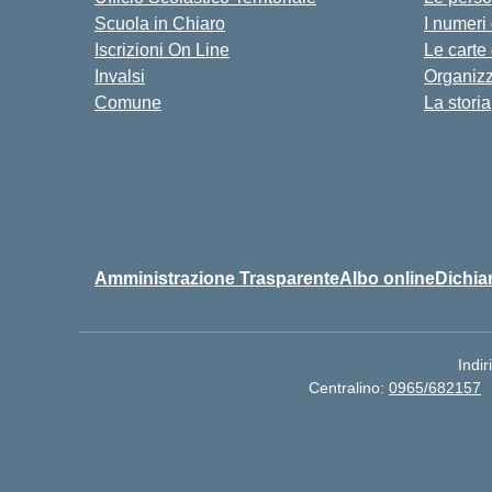
Scuola in Chiaro
I numeri
Iscrizioni On Line
Le carte
Invalsi
Organiz
Comune
La storia
Amministrazione Trasparente
Albo online
Dichiar
Indir
Centralino:
0965/682157