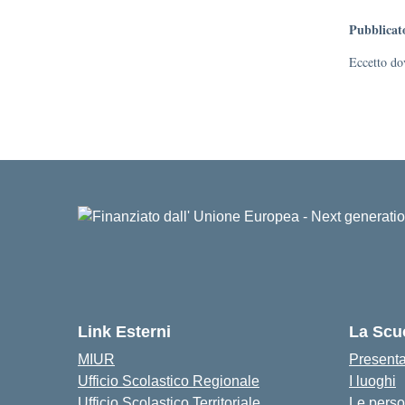
Pubblicat
Eccetto dov
Link Esterni
La Scu
MIUR
Present
Ufficio Scolastico Regionale
I luoghi
Ufficio Scolastico Territoriale
Le pers