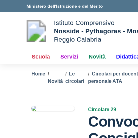
Vai ai contenuti
Vai al menu di navigazione
Vai al footer
Ministero dell'Istruzione e del Merito
Istituto Comprensivo
Nosside - Pythagoras - Mo
Reggio Calabria
e della scuola
— Visita la pagina iniziale d
Scuola
Servizi
Novità
Didattic
Home
Le
Circolari per docent
Novità
circolari
personale ATA
Circolare 29
Convoc