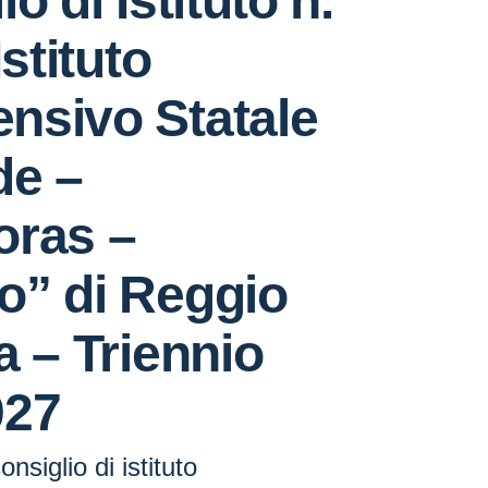
o di Istituto n.
Istituto
nsivo Statale
de –
oras –
o” di Reggio
a – Triennio
027
siglio di istituto