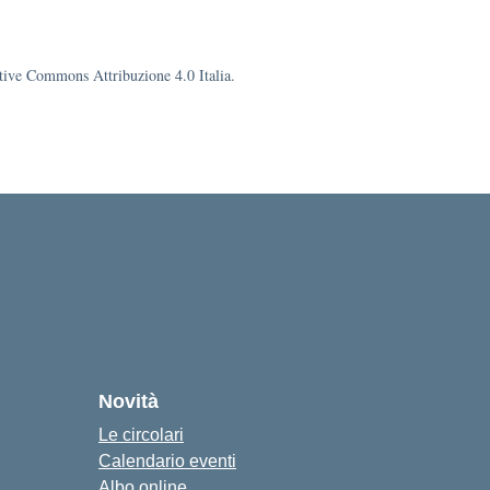
eative Commons Attribuzione 4.0 Italia.
o
cuola
Novità
Le circolari
Calendario eventi
Albo online