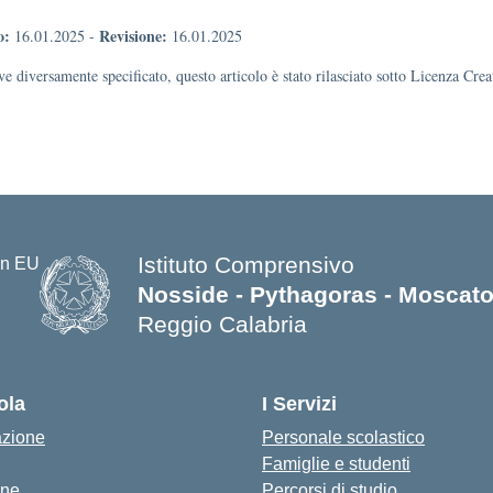
o:
Revisione:
16.01.2025
-
16.01.2025
e diversamente specificato, questo articolo è stato rilasciato sotto Licenza Cr
Istituto Comprensivo
Nosside - Pythagoras - Moscat
Reggio Calabria
— Visita la pagina iniziale della s
ola
I Servizi
azione
Personale scolastico
Famiglie e studenti
one
Percorsi di studio