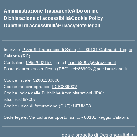
Amministrazione Trasparente
Albo online
Dichiarazione di accessibilità
Cookie Policy
Obiettivi di accessibilità
Privacy
Note legali
Indirizzo:
P.zza S. Francesco di Sales, 4 – 89131 Gallina di Reggio
Calabria (RC)
Centralino:
0965/682157
Email:
rcic86900v@istruzione.it
Posta elettronica certificata (PEC):
rcic86900v@pec.istruzione.it
Codice fiscale: 92081130806
Codice meccanografico:
RCIC86900V
Codice Indice delle Pubbliche Amministrazioni (IPA):
istsc_rcic86900v
Codice unico di fatturazione (CUF): UFUMT3
Sede legale: Via Salita Aeroporto, s.n.c. - 89131 Reggio Calabria
Idea e progetto di Designers Italia