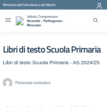
Vai ai contenuti
Vai al menu di navigazione
Vai al footer
Ministero dell'Istruzione e del Merito
Istituto Comprensivo
Nosside - Pythagoras -
a
Moscato
— Visita la pagina iniziale della scuola
Libri di testo Scuola Primaria
Libri di testo Scuola Primaria - AS 2024/25
Personale scolastico