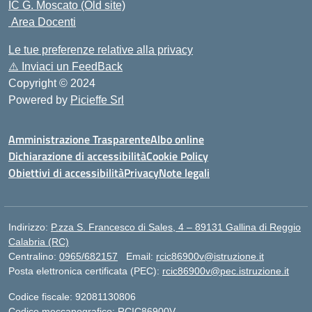
IC G. Moscato (Old site)
Area Docenti
Le tue preferenze relative alla privacy
⚠️
Inviaci un FeedBack
Copyright © 2024
Powered by
Picieffe Srl
Amministrazione Trasparente
Albo online
Dichiarazione di accessibilità
Cookie Policy
Obiettivi di accessibilità
Privacy
Note legali
Indirizzo:
P.zza S. Francesco di Sales, 4 – 89131 Gallina di Reggio
Calabria (RC)
Centralino:
0965/682157
Email:
rcic86900v@istruzione.it
Posta elettronica certificata (PEC):
rcic86900v@pec.istruzione.it
Codice fiscale: 92081130806
Codice meccanografico:
RCIC86900V