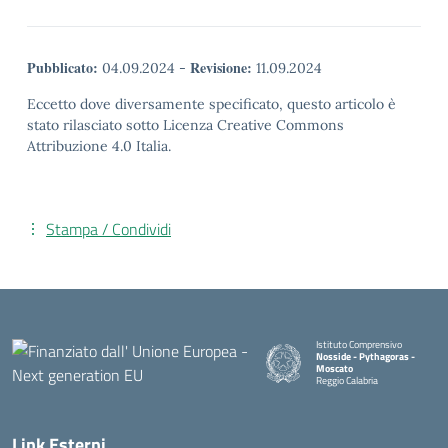
Pubblicato:
Revisione:
04.09.2024
-
11.09.2024
Eccetto dove diversamente specificato, questo articolo è
stato rilasciato sotto Licenza Creative Commons
Attribuzione 4.0 Italia.
Stampa / Condividi
Istituto Comprensivo
Nosside - Pythagoras -
Moscato
Reggio Calabria
— Visita la pagina iniziale della 
Link Esterni