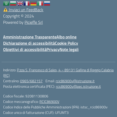
Inviaci un FeedBack
Copyright © 2024
Powered by
Picieffe Srl
Amministrazione Trasparente
Albo online
Dichiarazione di accessibilità
Cookie Policy
Obiettivi di accessibilità
Privacy
Note legali
Indirizzo:
P.zza S. Francesco di Sales, 4 – 89131 Gallina di Reggio Calabria
(RC)
Centralino:
0965/682157
Email:
rcic86900v@istruzione.it
Posta elettronica certificata (PEC):
rcic86900v@pec.istruzione.it
Codice fiscale: 92081130806
Codice meccanografico:
RCIC86900V
Codice Indice delle Pubbliche Amministrazioni (IPA): istsc_rcic86900v
Codice unico di fatturazione (CUF): UFUMT3