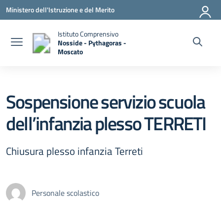
Vai ai contenuti
Vai al menu di navigazione
Vai al footer
Ministero dell'Istruzione e del Merito
Istituto Comprensivo
Nosside - Pythagoras -
Moscato
— Visita la pagina iniziale della scuola
Sospensione servizio scuola
dell’infanzia plesso TERRETI
Chiusura plesso infanzia Terreti
Personale scolastico