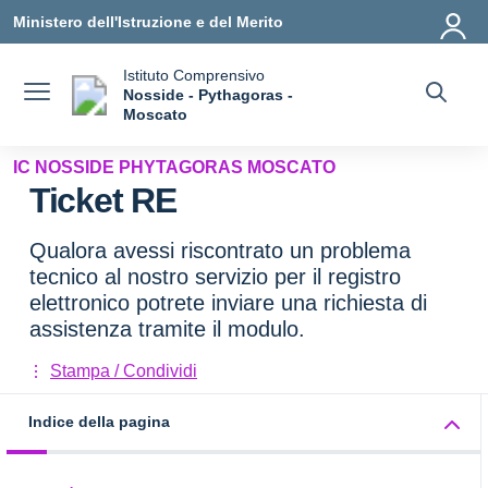
Vai ai contenuti
Vai al menu di navigazione
Vai al footer
Ministero dell'Istruzione e del Merito
Istituto Comprensivo
Nosside - Pythagoras -
a
Moscato
— Visita la pagina iniziale della scuola
IC NOSSIDE PHYTAGORAS MOSCATO
Ticket RE
Qualora avessi riscontrato un problema
tecnico al nostro servizio per il registro
elettronico potrete inviare una richiesta di
assistenza tramite il modulo.
Stampa / Condividi
Indice della pagina