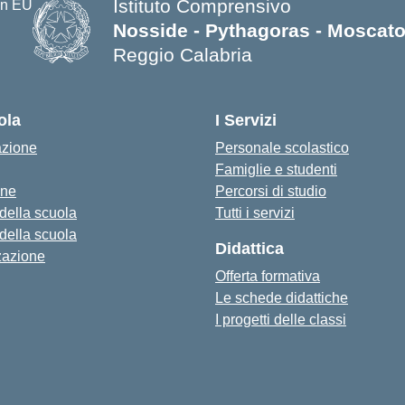
Istituto Comprensivo
Nosside - Pythagoras - Moscat
Reggio Calabria
— Visita la pagina iniziale della s
ola
I Servizi
azione
Personale scolastico
Famiglie e studenti
one
Percorsi di studio
 della scuola
Tutti i servizi
 della scuola
Didattica
zazione
Offerta formativa
Le schede didattiche
I progetti delle classi