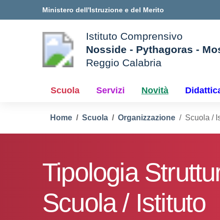
Vai ai contenuti
Vai al menu di navigazione
Vai al footer
Ministero dell'Istruzione e del Merito
Istituto Comprensivo
Nosside - Pythagoras - Mo
Reggio Calabria
e della scuola
— Visita la pagina iniziale d
Scuola
Servizi
Novità
Didattic
Home
Scuola
Organizzazione
Scuola / Is
Tipologia Struttu
Scuola / Istituto