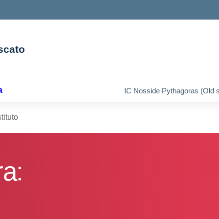
scato
ella scuola
a
IC Nosside Pythagoras (Old s
tituto
ra: