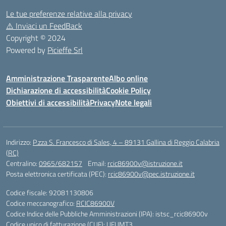
Le tue preferenze relative alla privacy
⚠️
Inviaci un FeedBack
Copyright © 2024
Powered by
Picieffe Srl
Amministrazione Trasparente
Albo online
Dichiarazione di accessibilità
Cookie Policy
Obiettivi di accessibilità
Privacy
Note legali
Indirizzo:
P.zza S. Francesco di Sales, 4 – 89131 Gallina di Reggio Calabria
(RC)
Centralino:
0965/682157
Email:
rcic86900v@istruzione.it
Posta elettronica certificata (PEC):
rcic86900v@pec.istruzione.it
Codice fiscale: 92081130806
Codice meccanografico:
RCIC86900V
Codice Indice delle Pubbliche Amministrazioni (IPA): istsc_rcic86900v
Codice unico di fatturazione (CUF): UFUMT3