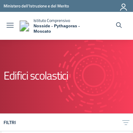
Vai ai contenuti
Vai al menu di navigazione
Vai al footer
Ministero dell'Istruzione e del Merito
Istituto Comprensivo
Nosside - Pythagoras -
Moscato
— Visita la pagina iniziale della scuola
Edifici scolastici
FILTRI