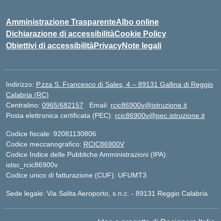
Amministrazione Trasparente
Albo online
Dichiarazione di accessibilità
Cookie Policy
Obiettivi di accessibilità
Privacy
Note legali
Indirizzo:
P.zza S. Francesco di Sales, 4 – 89131 Gallina di Reggio
Calabria (RC)
Centralino:
0965/682157
Email:
rcic86900v@istruzione.it
Posta elettronica certificata (PEC):
rcic86900v@pec.istruzione.it
Codice fiscale: 92081130806
Codice meccanografico:
RCIC86900V
Codice Indice delle Pubbliche Amministrazioni (IPA):
istsc_rcic86900v
Codice unico di fatturazione (CUF): UFUMT3
Sede legale: Via Salita Aeroporto, s.n.c. - 89131 Reggio Calabria