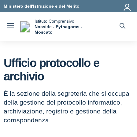
Vai ai contenuti
Vai al menu di navigazione
Vai al footer
Ministero dell'Istruzione e del Merito
Istituto Comprensivo
Nosside - Pythagoras -
a
Moscato
— Visita la pagina iniziale della scuola
Ufficio protocollo e
archivio
È la sezione della segreteria che si occupa
della gestione del protocollo informatico,
archiviazione, registro e gestione della
corrispondenza.