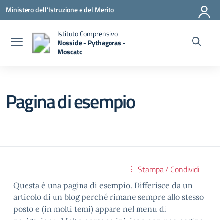
Vai ai contenuti
Vai al menu di navigazione
Vai al footer
Ministero dell'Istruzione e del Merito
Istituto Comprensivo
Nosside - Pythagoras -
Moscato
— Visita la pagina iniziale della scuola
Pagina di esempio
Stampa / Condividi
Questa è una pagina di esempio. Differisce da un
articolo di un blog perché rimane sempre allo stesso
posto e (in molti temi) appare nel menu di