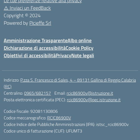
Le tue preferenze relative alla privacy
⚠️
Inviaci un FeedBack
Copyright © 2024
Powered by
Picieffe Srl
Amministrazione Trasparente
Albo online
Dichiarazione di accessibilità
Cookie Policy
Obiettivi di accessibilità
Privacy
Note legali
Indirizzo:
P.zza S. Francesco di Sales, 4 – 89131 Gallina di Reggio Calabria
(RC)
Centralino:
0965/682157
Email:
rcic86900v@istruzione.it
Posta elettronica certificata (PEC):
rcic86900v@pec.istruzione.it
Codice fiscale: 92081130806
Codice meccanografico:
RCIC86900V
Codice Indice delle Pubbliche Amministrazioni (IPA): istsc_rcic86900v
Codice unico di fatturazione (CUF): UFUMT3