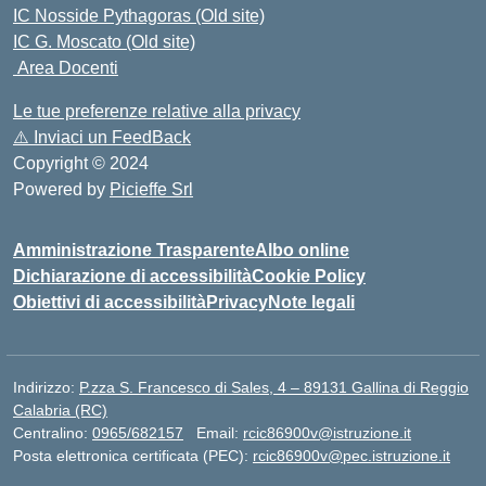
IC Nosside Pythagoras (Old site)
IC G. Moscato (Old site)
Area Docenti
Le tue preferenze relative alla privacy
⚠️
Inviaci un FeedBack
Copyright © 2024
Powered by
Picieffe Srl
Amministrazione Trasparente
Albo online
Dichiarazione di accessibilità
Cookie Policy
Obiettivi di accessibilità
Privacy
Note legali
Indirizzo:
P.zza S. Francesco di Sales, 4 – 89131 Gallina di Reggio
Calabria (RC)
Centralino:
0965/682157
Email:
rcic86900v@istruzione.it
Posta elettronica certificata (PEC):
rcic86900v@pec.istruzione.it