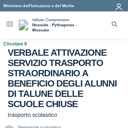
Vai ai contenuti
Vai al menu di navigazione
Vai al footer
Ministero dell'Istruzione e del Merito
Istituto Comprensivo
Nosside - Pythagoras -
a
Moscato
— Visita la pagina iniziale della scuola
Circolare 8
VERBALE ATTIVAZIONE
SERVIZIO TRASPORTO
STRAORDINARIO A
BENEFICIO DEGLI ALUNNI
DI TALUNE DELLE
SCUOLE CHIUSE
trasporto scolastico
Personale scolastico