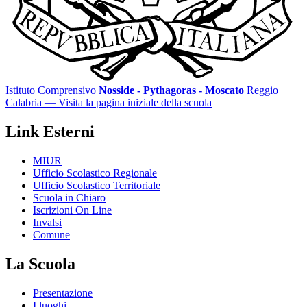
Istituto Comprensivo
Nosside - Pythagoras - Moscato
Reggio
Calabria
— Visita la pagina iniziale della scuola
Link Esterni
MIUR
Ufficio Scolastico Regionale
Ufficio Scolastico Territoriale
Scuola in Chiaro
Iscrizioni On Line
Invalsi
Comune
La Scuola
Presentazione
I luoghi