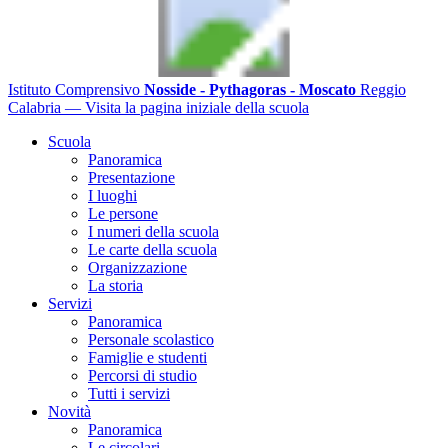
Istituto Comprensivo
Nosside - Pythagoras - Moscato
Reggio
Calabria
— Visita la pagina iniziale della scuola
Scuola
Panoramica
Presentazione
I luoghi
Le persone
I numeri della scuola
Le carte della scuola
Organizzazione
La storia
Servizi
Panoramica
Personale scolastico
Famiglie e studenti
Percorsi di studio
Tutti i servizi
Novità
Panoramica
Le circolari