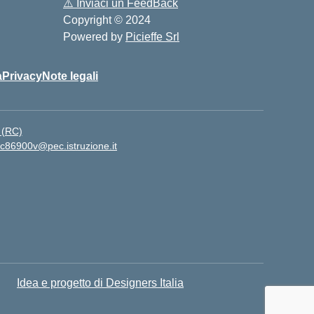
⚠️
Inviaci un FeedBack
Copyright © 2024
Powered by
Picieffe Srl
à
Privacy
Note legali
 (RC)
ic86900v@pec.istruzione.it
Idea e progetto di Designers Italia