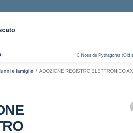
scato
ella scuola
a
IC Nosside Pythagoras (Old s
lunni e famiglie
ADOZIONE REGISTRO ELETTRONICO AX
ONE
TRO