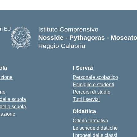
Istituto Comprensivo
Nosside - Pythagoras - Moscat
Reggio Calabria
— Visita la pagina iniziale della s
ola
I Servizi
azione
Personale scolastico
Famiglie e studenti
one
Percorsi di studio
 della scuola
Tutti i servizi
 della scuola
Didattica
zazione
Offerta formativa
Le schede didattiche
I progetti delle classi