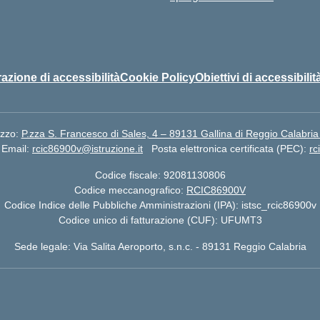
azione di accessibilità
Cookie Policy
Obiettivi di accessibilit
izzo:
P.zza S. Francesco di Sales, 4 – 89131 Gallina di Reggio Calabria
Email:
rcic86900v@istruzione.it
Posta elettronica certificata (PEC):
rc
Codice fiscale: 92081130806
Codice meccanografico:
RCIC86900V
Codice Indice delle Pubbliche Amministrazioni (IPA): istsc_rcic86900v
Codice unico di fatturazione (CUF): UFUMT3
Sede legale: Via Salita Aeroporto, s.n.c. - 89131 Reggio Calabria