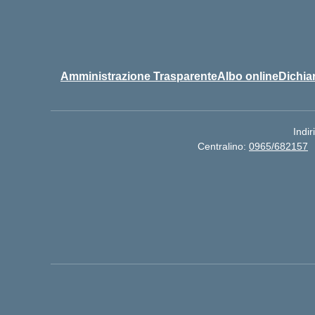
Amministrazione Trasparente
Albo online
Dichiar
Indir
Centralino:
0965/682157