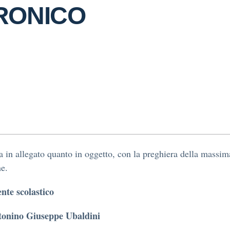
RONICO
ta in allegato quanto in oggetto, con la preghiera della massim
ne.
ente scolastico
tonino Giuseppe Ubaldin
i