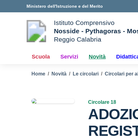
Vai ai contenuti
Vai al menu di navigazione
Vai al footer
Ministero dell'Istruzione e del Merito
Istituto Comprensivo
Nosside - Pythagoras - Mo
Reggio Calabria
e della scuola
— Visita la pagina iniziale d
Scuola
Servizi
Novità
Didattic
Home
Novità
Le circolari
Circolari per a
Circolare 18
ADOZI
REGIS