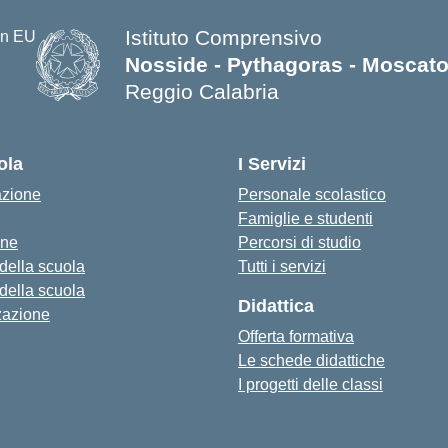
Istituto Comprensivo
Nosside - Pythagoras - Moscat
Reggio Calabria
— Visita la pagina iniziale della s
ola
I Servizi
azione
Personale scolastico
Famiglie e studenti
one
Percorsi di studio
 della scuola
Tutti i servizi
 della scuola
Didattica
zazione
Offerta formativa
Le schede didattiche
I progetti delle classi