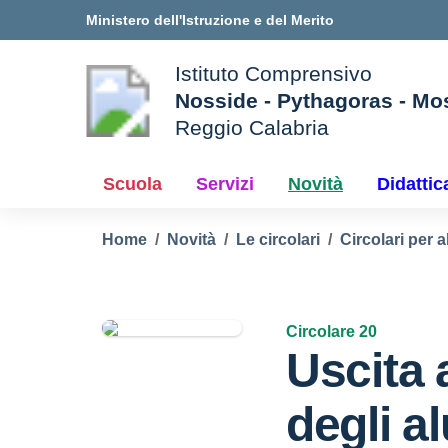
Vai ai contenuti
Vai al menu di navigazione
Vai al footer
Ministero dell'Istruzione e del Merito
Istituto Comprensivo
Nosside - Pythagoras - Mo
Reggio Calabria
e della scuola
— Visita la pagina iniziale d
Scuola
Servizi
Novità
Didattic
Home
Novità
Le circolari
Circolari per a
Circolare 20
Uscita 
degli a