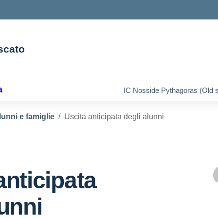
scato
ella scuola
a
IC Nosside Pythagoras (Old s
lunni e famiglie
Uscita anticipata degli alunni
anticipata
lunni