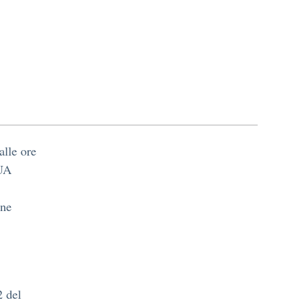
alle ore
UA
one
2 del