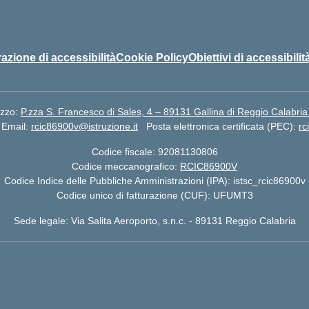
azione di accessibilità
Cookie Policy
Obiettivi di accessibilit
izzo:
P.zza S. Francesco di Sales, 4 – 89131 Gallina di Reggio Calabria
Email:
rcic86900v@istruzione.it
Posta elettronica certificata (PEC):
rc
Codice fiscale: 92081130806
Codice meccanografico:
RCIC86900V
Codice Indice delle Pubbliche Amministrazioni (IPA): istsc_rcic86900v
Codice unico di fatturazione (CUF): UFUMT3
Sede legale: Via Salita Aeroporto, s.n.c. - 89131 Reggio Calabria