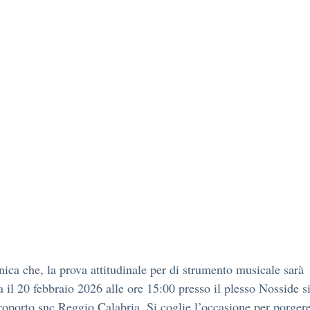
ica che, la prova attitudinale per di strumento musicale sarà
ta il 20 febbraio 2026 alle ore 15:00 presso il plesso Nosside si
eroporto snc Reggio Calabria. Si coglie l’occasione per porgere