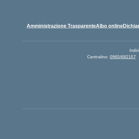
Amministrazione Trasparente
Albo online
Dichiar
Indir
Centralino:
0965/682157