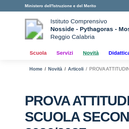
Vai ai contenuti
Vai al menu di navigazione
Vai al footer
Ministero dell'Istruzione e del Merito
Istituto Comprensivo
Nosside - Pythagoras - Mo
Reggio Calabria
e della scuola
— Visita la pagina iniziale d
Scuola
Servizi
Novità
Didattic
Home
Novità
Articoli
PROVA ATTITUDIN
PROVA ATTITUD
SCUOLA SECOND