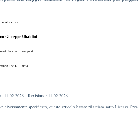
e scolastico
ino Giuseppe Ubaldin
i
sostituita a mezzo stampa ai
3 comma 2 del D.L. 39/93
o:
Revisione:
11.02.2026
-
11.02.2026
e diversamente specificato, questo articolo è stato rilasciato sotto Licenza Cr