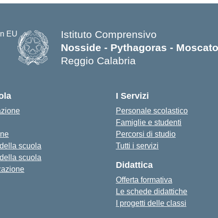
Istituto Comprensivo
Nosside - Pythagoras - Moscat
Reggio Calabria
— Visita la pagina iniziale della s
ola
I Servizi
azione
Personale scolastico
Famiglie e studenti
one
Percorsi di studio
 della scuola
Tutti i servizi
 della scuola
Didattica
zazione
Offerta formativa
Le schede didattiche
I progetti delle classi