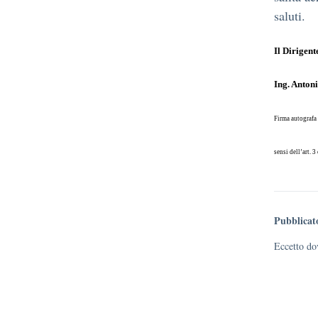
saluti.
Il Dirigent
Ing. Anton
Firma autografa 
sensi dell’art. 
Pubblicat
Eccetto dov