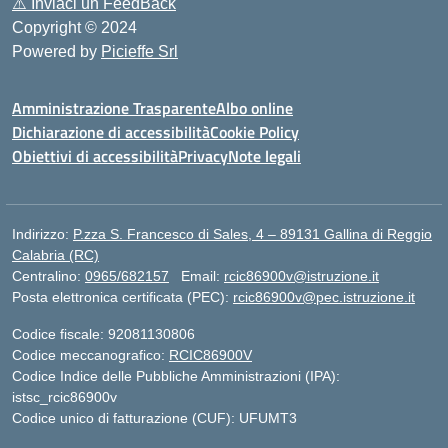
⚠️
Inviaci un FeedBack
Copyright © 2024
Powered by
Picieffe Srl
Amministrazione Trasparente
Albo online
Dichiarazione di accessibilità
Cookie Policy
Obiettivi di accessibilità
Privacy
Note legali
Indirizzo:
P.zza S. Francesco di Sales, 4 – 89131 Gallina di Reggio
Calabria (RC)
Centralino:
0965/682157
Email:
rcic86900v@istruzione.it
Posta elettronica certificata (PEC):
rcic86900v@pec.istruzione.it
Codice fiscale: 92081130806
Codice meccanografico:
RCIC86900V
Codice Indice delle Pubbliche Amministrazioni (IPA):
istsc_rcic86900v
Codice unico di fatturazione (CUF): UFUMT3