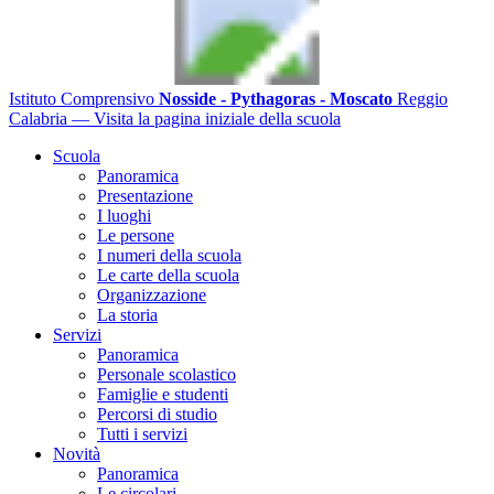
Istituto Comprensivo
Nosside - Pythagoras - Moscato
Reggio
Calabria
— Visita la pagina iniziale della scuola
Scuola
Panoramica
Presentazione
I luoghi
Le persone
I numeri della scuola
Le carte della scuola
Organizzazione
La storia
Servizi
Panoramica
Personale scolastico
Famiglie e studenti
Percorsi di studio
Tutti i servizi
Novità
Panoramica
Le circolari