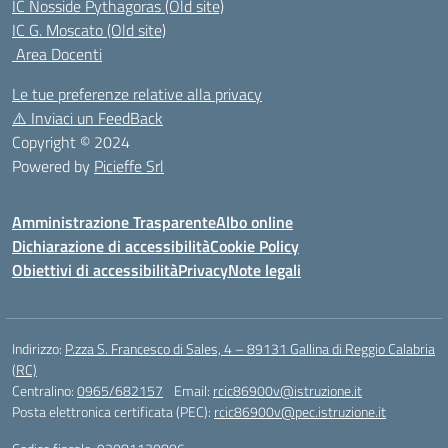
IC Nosside Pythagoras (Old site)
IC G. Moscato (Old site)
Area Docenti
Le tue preferenze relative alla privacy
⚠️
Inviaci un FeedBack
Copyright © 2024
Powered by
Picieffe Srl
Amministrazione Trasparente
Albo online
Dichiarazione di accessibilità
Cookie Policy
Obiettivi di accessibilità
Privacy
Note legali
Indirizzo:
P.zza S. Francesco di Sales, 4 – 89131 Gallina di Reggio Calabria
(RC)
Centralino:
0965/682157
Email:
rcic86900v@istruzione.it
Posta elettronica certificata (PEC):
rcic86900v@pec.istruzione.it