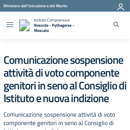
Vai ai contenuti
Vai al menu di navigazione
Vai al footer
Ministero dell'Istruzione e del Merito
Istituto Comprensivo
Nosside - Pythagoras -
Moscato
— Visita la pagina iniziale della scuola
Comunicazione sospensione
attività di voto componente
genitori in seno al Consiglio di
Istituto e nuova indizione
Comunicazione sospensione attività di voto
componente genitori in seno al Consiglio di