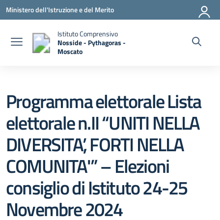
Vai ai contenuti
Vai al menu di navigazione
Vai al footer
Ministero dell'Istruzione e del Merito
Istituto Comprensivo
Nosside - Pythagoras -
Moscato
— Visita la pagina iniziale della scuola
Programma elettorale Lista
elettorale n.II “UNITI NELLA
DIVERSITA’, FORTI NELLA
COMUNITA'” – Elezioni
consiglio di Istituto 24-25
Novembre 2024