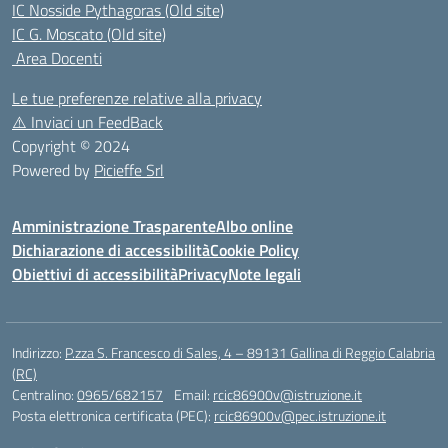
IC Nosside Pythagoras (Old site)
IC G. Moscato (Old site)
Area Docenti
Le tue preferenze relative alla privacy
⚠️
Inviaci un FeedBack
Copyright © 2024
Powered by
Picieffe Srl
Amministrazione Trasparente
Albo online
Dichiarazione di accessibilità
Cookie Policy
Obiettivi di accessibilità
Privacy
Note legali
Indirizzo:
P.zza S. Francesco di Sales, 4 – 89131 Gallina di Reggio Calabria
(RC)
Centralino:
0965/682157
Email:
rcic86900v@istruzione.it
Posta elettronica certificata (PEC):
rcic86900v@pec.istruzione.it