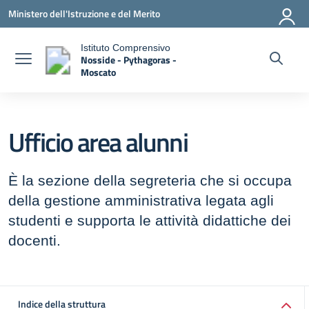
Vai ai contenuti
Vai al menu di navigazione
Vai al footer
Ministero dell'Istruzione e del Merito
Istituto Comprensivo
Nosside - Pythagoras -
a
Moscato
— Visita la pagina iniziale della scuola
Ufficio area alunni
È la sezione della segreteria che si occupa
della gestione amministrativa legata agli
studenti e supporta le attività didattiche dei
docenti.
Indice della struttura