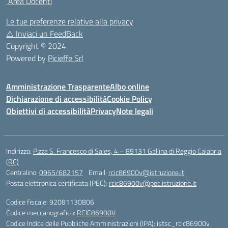
Area Docenti
Le tue preferenze relative alla privacy
⚠️
Inviaci un FeedBack
Copyright © 2024
Powered by
Picieffe Srl
Amministrazione Trasparente
Albo online
Dichiarazione di accessibilità
Cookie Policy
Obiettivi di accessibilità
Privacy
Note legali
Indirizzo:
P.zza S. Francesco di Sales, 4 – 89131 Gallina di Reggio Calabria
(RC)
Centralino:
0965/682157
Email:
rcic86900v@istruzione.it
Posta elettronica certificata (PEC):
rcic86900v@pec.istruzione.it
Codice fiscale: 92081130806
Codice meccanografico:
RCIC86900V
Codice Indice delle Pubbliche Amministrazioni (IPA): istsc_rcic86900v