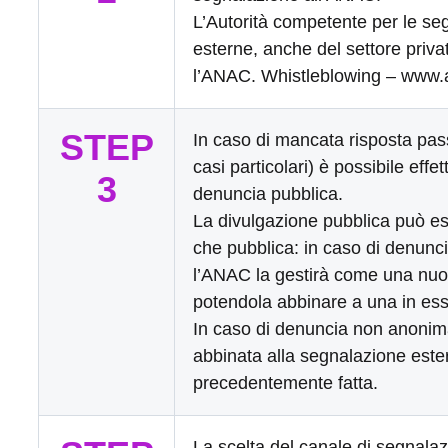
L’Autorità competente per le se
esterne, anche del settore priva
l’ANAC.
Whistleblowing – www.a
STEP
In caso di mancata risposta pass
casi particolari) è possibile effe
3
denuncia pubblica.
La divulgazione pubblica può e
che pubblica: in caso di denun
l’ANAC la gestirà come una nu
potendola abbinare a una in es
In caso di denuncia non anonim
abbinata alla segnalazione este
precedentemente fatta.
La scelta del canale di segnala