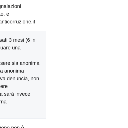
gnalazioni
to, è
nticorruzione.it
ati 3 mesi (6 in
ttuare una
ssere sia anonima
cia anonima
ova denuncia, non
sere
a sarà invece
rna
zione non è