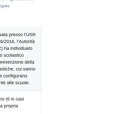
egata.
tuata presso l’USR
6/2016, l’Autorità
) ha individuato
io scolastico
prevenzione della
lastiche, cui vanno
che configurano
nte alle scuole.
si (6 in casi
la propria