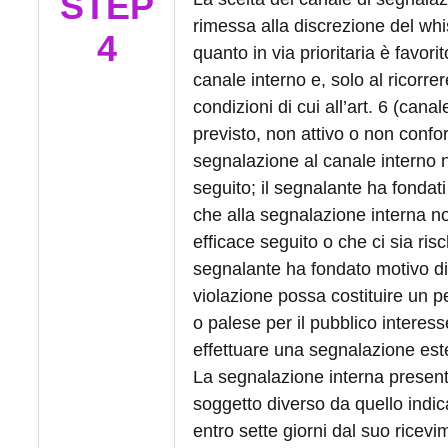
STEP
rimessa alla discrezione del whi
4
quanto in via prioritaria è favorito
canale interno e, solo al ricorrer
condizioni di cui all’art. 6 (cana
previsto, non attivo o non confo
segnalazione al canale interno 
seguito; il segnalante ha fondati
che alla segnalazione interna n
efficace seguito o che ci sia risch
segnalante ha fondato motivo di 
violazione possa costituire un 
o palese per il pubblico interess
effettuare una segnalazione est
La segnalazione interna presen
soggetto diverso da quello indi
entro sette giorni dal suo ricevi