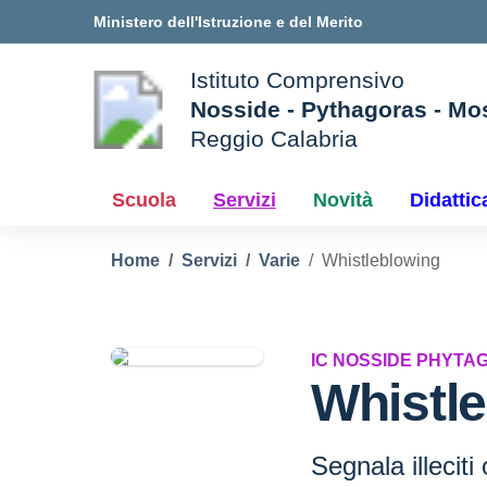
Vai ai contenuti
Vai al menu di navigazione
Vai al footer
Ministero dell'Istruzione e del Merito
Istituto Comprensivo
Nosside - Pythagoras - Mo
Reggio Calabria
e della scuola
— Visita la pagina iniziale d
Scuola
Servizi
Novità
Didattic
Home
Servizi
Varie
Whistleblowing
IC NOSSIDE PHYT
Whistl
Segnala illeciti