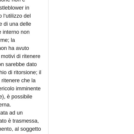
stleblower in
 l’utilizzo del
e di una delle
le interno non
rme; la
non ha avuto
 motivi di ritenere
on sarebbe dato
io di ritorsione; il
ritenere che la
pericolo imminente
e), è possibile
erna.
tata ad un
cato è trasmessa,
mento, al soggetto