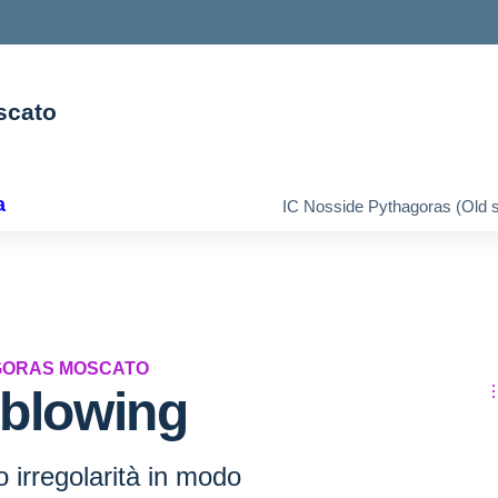
scato
ella scuola
a
IC Nosside Pythagoras (Old s
AGORAS MOSCATO
eblowing
 o irregolarità in modo