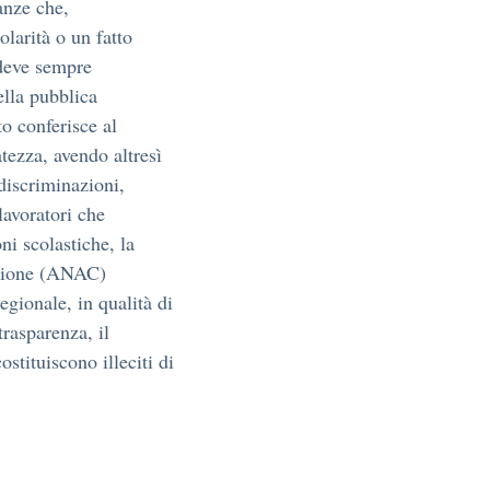
tanze che,
larità o un fatto
e deve sempre
ella pubblica
o conferisce al
atezza, avendo altresì
discriminazioni,
lavoratori che
ni scolastiche, la
uzione (ANAC)
egionale, in qualità di
rasparenza, il
ostituiscono illeciti di