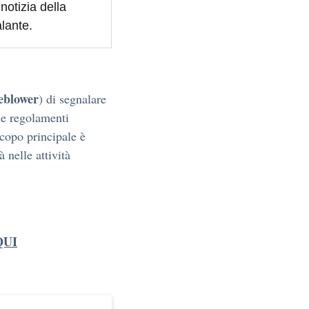
otizia della
lante.
eblower
) di segnalare
i e regolamenti
scopo principale è
à nelle attività
QUI