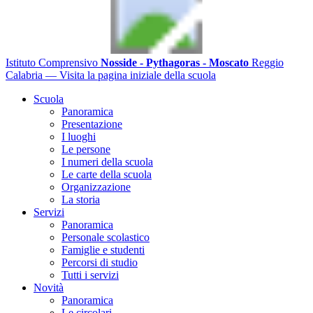
Istituto Comprensivo
Nosside - Pythagoras - Moscato
Reggio
Calabria
— Visita la pagina iniziale della scuola
Scuola
Panoramica
Presentazione
I luoghi
Le persone
I numeri della scuola
Le carte della scuola
Organizzazione
La storia
Servizi
Panoramica
Personale scolastico
Famiglie e studenti
Percorsi di studio
Tutti i servizi
Novità
Panoramica
Le circolari